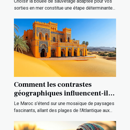
Choisir la bouée de sauvetage adaptée pour vos
sorties en mer constitue une étape déterminante...
Comment les contrastes
géographiques influencent-ils
la culture marocaine ?
Le Maroc s’étend sur une mosaïque de paysages
fascinants, allant des plages de l’Atlantique aux...