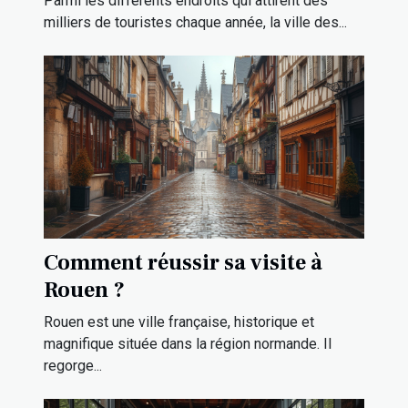
Parmi les différents endroits qui attirent des
votre séjour de rêve ?
milliers de touristes chaque année, la ville des...
Comment réussir sa visite à
Rouen ?
Rouen est une ville française, historique et
magnifique située dans la région normande. Il
regorge...