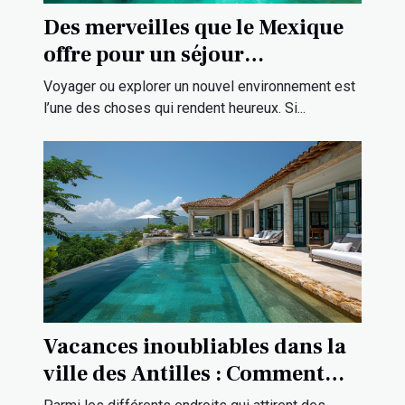
Des merveilles que le Mexique
offre pour un séjour
exceptionnel ?
Voyager ou explorer un nouvel environnement est
l’une des choses qui rendent heureux. Si...
Vacances inoubliables dans la
ville des Antilles : Comment
louer une villa de gamme pour