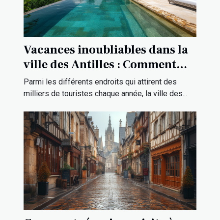
Vacances inoubliables dans la
ville des Antilles : Comment
louer une villa de gamme pour
Parmi les différents endroits qui attirent des
votre séjour de rêve ?
milliers de touristes chaque année, la ville des...