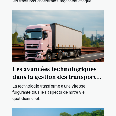
les traditions ancestrales façonnent chaque...
Les avancées technologiques
dans la gestion des transports à
Strasbourg
La technologie transforme à une vitesse
fulgurante tous les aspects de notre vie
quotidienne, et...