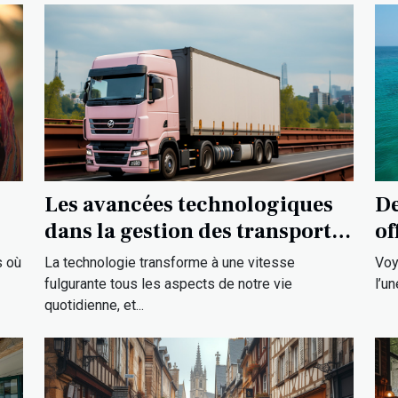
Les avancées technologiques
De
dans la gestion des transports
of
à Strasbourg
ex
La technologie transforme à une vitesse
Voy
s où
fulgurante tous les aspects de notre vie
l’u
quotidienne, et...