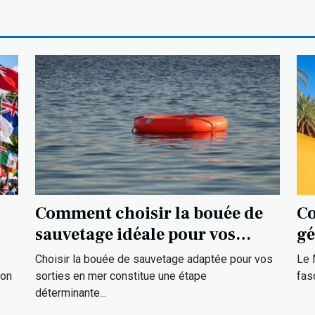
Comment choisir la bouée de
Co
sauvetage idéale pour vos
gé
sorties en mer ?
la
Choisir la bouée de sauvetage adaptée pour vos
Le 
ion
sorties en mer constitue une étape
fas
déterminante...