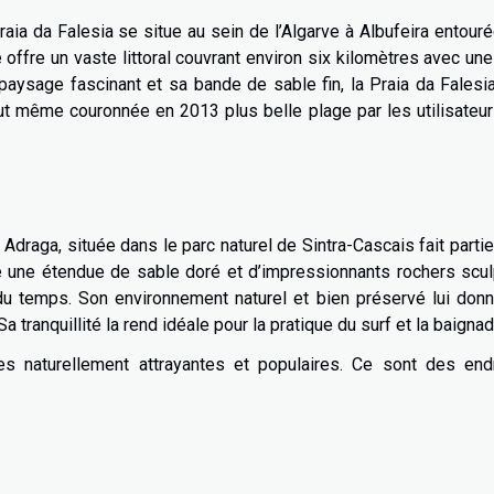
aia da Falesia se situe au sein de l’Algarve à Albufeira entour
e offre un vaste littoral couvrant environ six kilomètres avec un
paysage fascinant et sa bande de sable fin, la Praia da Falesi
fut même couronnée en 2013 plus belle plage par les utilisateu
Adraga, située dans le parc naturel de Sintra-Cascais fait parti
te une étendue de sable doré et d’impressionnants rochers scu
u temps. Son environnement naturel et bien préservé lui don
 tranquillité la rend idéale pour la pratique du surf et la baignad
 naturellement attrayantes et populaires. Ce sont des endr