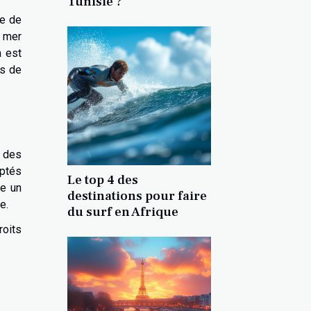
Tunisie ?
ée de
e mer
a est
rs de
e des
lptés
Le top 4 des
ne un
destinations pour faire
e.
du surf en Afrique
oits