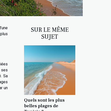
d’une
SUR LE MÊME
 plus
SUJET
hiées
c ses
é. Sa
lages
ar un
Quels sont les plus
belles plages de