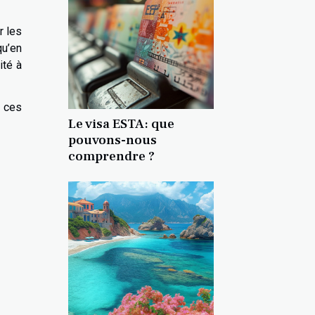
r les
qu’en
ité à
s ces
Le visa ESTA: que
pouvons-nous
comprendre ?