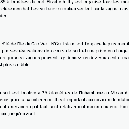
à 85 kilomètres du port Elizabeth. Il y est organisé tous les mo
ractère mondial. Les surfeurs du milieu veillent sur la vague mais
rdes.
 côté de l’île du Cap Vert, N’Gor Island est l’espace le plus miroi
it par ses réalisations des cours de surf et une prise en charge
 les grosses vagues peuvent s’y donnez rendez-vous entre ma
t plus crédible.
u surf est localisé à 25 kilomètres de l’Inhambane au Mozamb
récié grâce à sa cohérence. Il est important aux novices de stati
férents services qu’il faut sont relativement moins coûteux. Pou
 juin jusqu’en août.