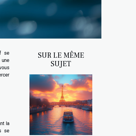
f se
SUR LE MÊME
e une
SUJET
vous
ercer
nt la
s se