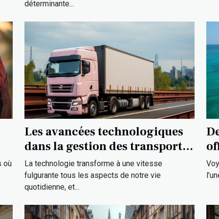
déterminante...
Les avancées technologiques
De
dans la gestion des transports
of
à Strasbourg
ex
La technologie transforme à une vitesse
Voy
s où
fulgurante tous les aspects de notre vie
l’u
quotidienne, et...