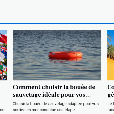
Comment choisir la bouée de
Co
sauvetage idéale pour vos
gé
sorties en mer ?
la
Choisir la bouée de sauvetage adaptée pour vos
Le 
ion
sorties en mer constitue une étape
fas