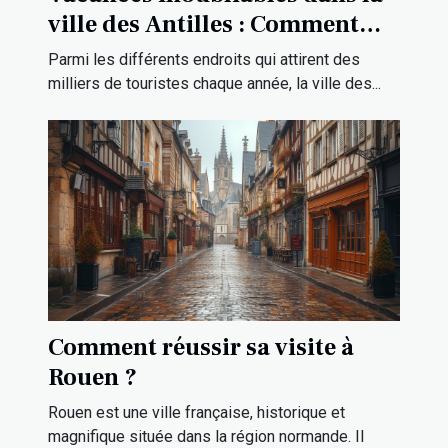
ville des Antilles : Comment
louer une villa de gamme pour
Parmi les différents endroits qui attirent des
votre séjour de rêve ?
milliers de touristes chaque année, la ville des...
Comment réussir sa visite à
Rouen ?
Rouen est une ville française, historique et
magnifique située dans la région normande. Il