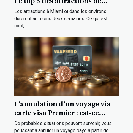
Le top 3 des attractions de
Miami et ses environs
Les attractions à Miami et dans les environs
dureront au moins deux semaines. Ce qui est
cool,...
L’annulation d’un voyage via
carte visa Premier : est-ce
possible ?
De probables situations peuvent survenir, vous
poussant à annuler un voyage payé à partir de