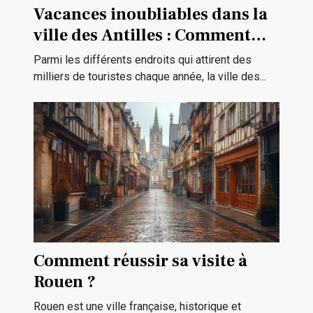
Vacances inoubliables dans la
ville des Antilles : Comment
louer une villa de gamme pour
Parmi les différents endroits qui attirent des
votre séjour de rêve ?
milliers de touristes chaque année, la ville des...
Comment réussir sa visite à
Rouen ?
Rouen est une ville française, historique et