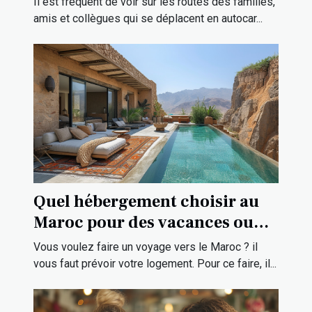
Il est fréquent de voir sur les routes des familles,
amis et collègues qui se déplacent en autocar...
Quel hébergement choisir au
Maroc pour des vacances ou
une visite touristique ?
Vous voulez faire un voyage vers le Maroc ? il
vous faut prévoir votre logement. Pour ce faire, il...