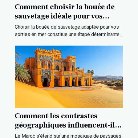
Comment choisir la bouée de
sauvetage idéale pour vos
sorties en mer ?
Choisir la bouée de sauvetage adaptée pour vos
sorties en mer constitue une étape déterminante...
Comment les contrastes
géographiques influencent-ils
la culture marocaine ?
Le Maroc s’étend sur une mosaïque de paysages