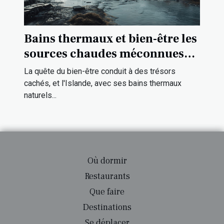
Bains thermaux et bien-être les
sources chaudes méconnues
d'Islande
La quête du bien-être conduit à des trésors
cachés, et l'Islande, avec ses bains thermaux
naturels...
Où dormir
Restaurants
Que faire
Destinations
Se déplacer